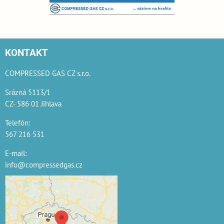
KONTAKT
COMPRESSED GAS CZ s.r.o.
Srázná 5113/1
CZ- 586 01 Jihlava
Telefón:
567 216 531
E-mail:
info@compressedgas.cz
Externí obsah je
blokován Volbami