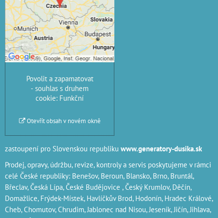
soukromí
Přejete si načíst externí
obsah?
Povolit jednou
Povolit a zapamatovat
- souhlas s druhem
cookie: Funkční
Otevřít obsah v novém okně
zastoupení pro Slovenskou republiku
www.generatory-dusika.sk
Prodej, opravy, údržbu, revize, kontroly a servis poskytujeme v rámci
celé České republiky: Benešov, Beroun, Blansko, Brno, Bruntál,
Břeclav, Česká Lípa‎, České Budějovice‎ , Český Krumlov‎, Děčín‎,
Domažlice‎, Frýdek-Místek‎, Havlíčkův Brod‎, Hodonín, Hradec Králové‎,
Cheb‎, Chomutov‎, Chrudim‎, Jablonec nad Nisou‎, Jeseník‎, Jičín‎,
Jihlava
,