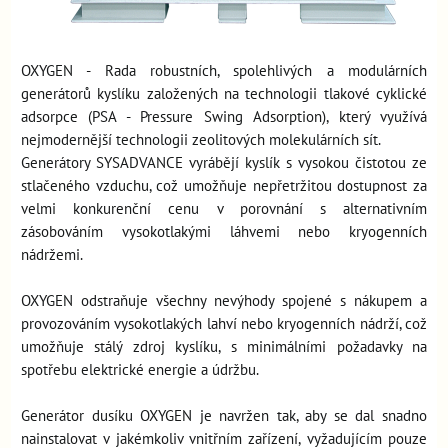
OXYGEN - Rada robustních, spolehlivých a modulárních
generátorů kyslíku založených na technologii tlakové cyklické
adsorpce (PSA - Pressure Swing Adsorption), který využívá
nejmodernější technologii zeolitových molekulárních sít.
Generátory SYSADVANCE vyrábějí kyslík s vysokou čistotou ze
stlačeného vzduchu, což umožňuje nepřetržitou dostupnost za
velmi konkurenční cenu v porovnání s alternativním
zásobováním vysokotlakými láhvemi nebo kryogenních
nádržemi.
OXYGEN odstraňuje všechny nevýhody spojené s nákupem a
provozováním vysokotlakých lahví nebo kryogenních nádrží, což
umožňuje stálý zdroj kyslíku, s minimálními požadavky na
spotřebu elektrické energie a údržbu.
Generátor dusíku OXYGEN je navržen tak, aby se dal snadno
nainstalovat v jakémkoliv vnitřním zařízení, vyžadujícím pouze