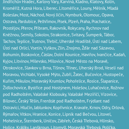
Jindřichův Hradec‎, Karlovy Vary‎, Karviná‎, Kladno‎, Klatovy‎, Kolín‎,
Kroměříž‎, Kutná Hora‎, Liberec‎, Litoměřice‎, Louny‎, Mělník‎, Mladá
Boleslav‎, Most‎, Náchod‎, Nový Jičín‎, Nymburk‎, Olomouc‎, Opava,
Ostrava‎, Pardubice‎, Pelhřimov‎, Písek‎‎, Plzeň‎‎‎, Praha‎, Prachatice‎,
Prostějov‎, Přerov‎, Příbram‎, Rakovník‎, Rokycany, Rychnov nad
Kněžnou, Semily‎, Sokolov‎, Strakonice, Svitavy, Šumperk, Tábor,
Tachov, Teplice, Trutnov‎, Třebíč, Uherské Hradiště, Ústí nad Labem‎,
Ústí nad Orlicí‎, Vsetín, Vyškov, Zlín, Znojmo, Žďár nad Sázavou,
Bohumín, Boskovice‎, Čáslav‎, Dolní Kounice‎, Havířov‎, Ivančice‎, Kadaň,
Kyjov, Litvínov‎, Milevsko‎, Milovice‎, Nové Město na Moravě‎,
Otrokovice‎‎, Slavkov u Brna‎, Tišnov‎, Třinec‎, Uherský Brod‎, Veselí nad
Moravou‎, Vrchlabí‎, Vysoké Mýto‎, Zubří‎, Žatec‎, Bučovice, Hustopeče,
Kuřim, Mikulov, Moravský Krumlov, Pohořelice, Rosice, Šlapanice,
Židlochovice, Bystřice pod Hostýnem, Holešov, Luhačovice, Rožnov
pod Radhoštěm, Valašské Klobouky, Valašské Meziříčí, Vizovice,
Bílovec, Český Těšín, Frenštát pod Radhoštěm, Frýdlant nad
Ostravicí, Hlučín, Jablunkov, Kopřivnice, Kravaře, Krnov, Odry, Orlová,
Rýmařov, Vítkov, Hranice, Konice, Lipník nad Bečvou, Litovel,
Mohelnice, Šternberk, Uničov, Zábřeh, Česká Třebová, Hlinsko,
Holice, Králíky, Lanškroun, Litomyšl, Moravská Třebová, Polička,