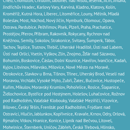
Cheb‎, Chomutov‎, Chrudim‎, Jablonec nad Nisou‎, Jeseník‎, Jičín‎,
Jihlava
,
Jindřichův Hradec‎, Karlovy Vary‎, Karviná‎, Kladno‎, Klatovy‎, Kolín‎,
Kroměříž‎, Kutná Hora‎, Liberec‎, Litoměřice‎, Louny‎, Mělník‎, Mladá
Boleslav‎, Most‎, Náchod‎, Nový Jičín‎, Nymburk‎, Olomouc‎, Opava,
Ostrava‎, Pardubice‎, Pelhřimov‎, Písek‎‎, Plzeň‎‎‎, Praha‎, Prachatice‎,
Prostějov‎, Přerov‎, Příbram‎, Rakovník‎, Rokycany, Rychnov nad
Kněžnou, Semily‎, Sokolov‎, Strakonice, Svitavy, Šumperk, Tábor,
Tachov, Teplice, Trutnov‎, Třebíč, Uherské Hradiště, Ústí nad Labem‎,
Ústí nad Orlicí‎, Vsetín, Vyškov, Zlín, Znojmo, Žďár nad Sázavou,
Bohumín, Boskovice‎, Čáslav‎, Dolní Kounice‎, Havířov‎, Ivančice‎, Kadaň,
Kyjov, Litvínov‎, Milevsko‎, Milovice‎, Nové Město na Moravě‎,
Otrokovice‎‎, Slavkov u Brna‎, Tišnov‎, Třinec‎, Uherský Brod‎, Veselí nad
Moravou‎, Vrchlabí‎, Vysoké Mýto‎, Zubří‎, Žatec‎, Bučovice, Hustopeče,
Kuřim, Mikulov, Moravský Krumlov, Pohořelice, Rosice, Šlapanice,
Židlochovice, Bystřice pod Hostýnem, Holešov, Luhačovice, Rožnov
pod Radhoštěm, Valašské Klobouky, Valašské Meziříčí, Vizovice,
Bílovec, Český Těšín, Frenštát pod Radhoštěm, Frýdlant nad
Ostravicí, Hlučín, Jablunkov, Kopřivnice, Kravaře, Krnov, Odry, Orlová,
Rýmařov, Vítkov, Hranice, Konice, Lipník nad Bečvou, Litovel,
Mohelnice, Šternberk, Uničov, Zábřeh, Česká Třebová, Hlinsko,