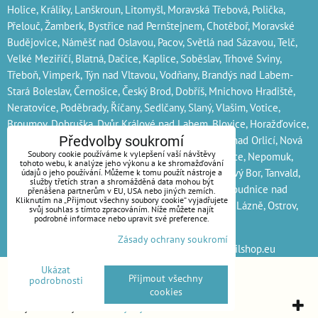
Holice, Králíky, Lanškroun, Litomyšl, Moravská Třebová, Polička,
Přelouč, Žamberk, Bystřice nad Pernštejnem, Chotěboř, Moravské
Budějovice, Náměšť nad Oslavou, Pacov, Světlá nad Sázavou, Telč,
Velké Meziříčí, Blatná, Dačice, Kaplice, Soběslav, Trhové Sviny,
Třeboň, Vimperk, Týn nad Vltavou, Vodňany, Brandýs nad Labem-
Stará Boleslav, Černošice, Český Brod, Dobříš, Mnichovo Hradiště,
Neratovice, Poděbrady, Říčany, Sedlčany, Slaný, Vlašim, Votice,
Broumov, Dobruška, Dvůr Králové nad Labem, Blovice, Horažďovice,
Horšovský Týn, Hořovice, Hořice, Jaroměř, Kostelec nad Orlicí, Nová
Předvolby soukromí
Soubory cookie používáme k vylepšení vaší návštěvy
Paka, Nové Město nad Metují, Nový Bydžov, Kralovice, Nepomuk,
tohoto webu, k analýze jeho výkonu a ke shromažďování
Nýřany, Přeštice, Stod, Stříbro, Sušice, Jilemnice, Nový Bor, Tanvald,
údajů o jeho používání. Můžeme k tomu použít nástroje a
služby třetích stran a shromážděná data mohou být
Turnov, Železný Brod, Bílina, Lovosice, Podbořany, Roudnice nad
přenášena partnerům v EU, USA nebo jiných zemích.
Kliknutím na „Přijmout všechny soubory cookie“ vyjadřujete
Labem, Rumburk, Varnsdorf, Aš, Kraslice, Mariánské Lázně, Ostrov,
svůj souhlas s tímto zpracováním. Níže můžete najít
podrobné informace nebo upravit své preference.
Kralupy nad Vltavou a Lysá nad Labem
kompresory
Zásady ochrany soukromí
Sledujte nás na sociálních sítích:
Melds.eu
webmailshop.eu
Ukázat
Předvolby soukromí
Zásady ochrany soukromí
Přijmout všechny
podrobnosti
cookies
Vytvořeno systémem:
ByznysWeb.cz