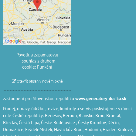
blokován Volbami
soukromí
Přejete si načíst externí
obsah?
Povolit jednou
Povolit a zapamatovat
- souhlas s druhem
cookie: Funkční
Otevřít obsah v novém okně
zastoupení pro Slovenskou republiku
www.generatory-dusika.sk
Prodej, opravy, údržbu, revize, kontroly a servis poskytujeme v rámci
celé České republiky: Benešov, Beroun, Blansko, Brno, Bruntál,
Břeclav, Česká Lípa‎, České Budějovice‎ , Český Krumlov‎, Děčín‎,
Domažlice‎, Frýdek-Místek‎, Havlíčkův Brod‎, Hodonín, Hradec Králové‎,