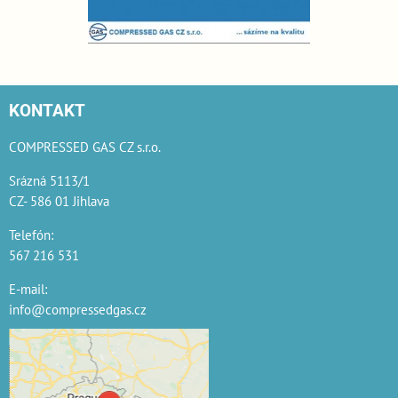
KONTAKT
COMPRESSED GAS CZ s.r.o.
Srázná 5113/1
CZ- 586 01 Jihlava
Telefón:
567 216 531
E-mail:
info@compressedgas.cz
Externí obsah je