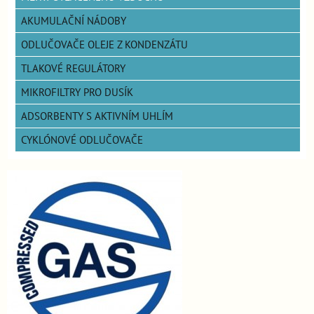
AKUMULAČNÍ NÁDOBY
ODLUČOVAČE OLEJE Z KONDENZÁTU
TLAKOVÉ REGULÁTORY
MIKROFILTRY PRO DUSÍK
ADSORBENTY S AKTIVNÍM UHLÍM
CYKLÓNOVÉ ODLUČOVAČE