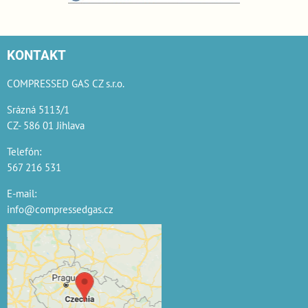
KONTAKT
COMPRESSED GAS CZ s.r.o.
Srázná 5113/1
CZ- 586 01 Jihlava
Telefón:
567 216 531
E-mail:
info@compressedgas.cz
Externí obsah je
blokován Volbami
soukromí