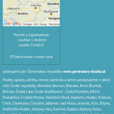
Přejete si načíst externí
obsah?
Povolit jednou
Povolit a zapamatovat
- souhlas s druhem
cookie: Funkční
Otevřít obsah v novém okně
zastoupení pro Slovenskou republiku
www.generatory-dusika.sk
Prodej, opravy, údržbu, revize, kontroly a servis poskytujeme v rámci
celé České republiky: Benešov, Beroun, Blansko, Brno, Bruntál,
Břeclav, Česká Lípa‎, České Budějovice‎ , Český Krumlov‎, Děčín‎,
Domažlice‎, Frýdek-Místek‎, Havlíčkův Brod‎, Hodonín, Hradec Králové‎,
Cheb‎, Chomutov‎, Chrudim‎, Jablonec nad Nisou‎, Jeseník‎, Jičín‎,
Jihlava
,
Jindřichův Hradec‎, Karlovy Vary‎, Karviná‎, Kladno‎, Klatovy‎, Kolín‎,