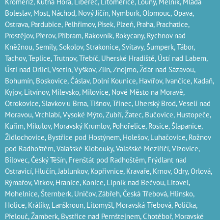
Kroměříž‎, Kutná Hora‎, Liberec‎, Litoměřice‎, Louny‎, Mělník‎, Mladá
Boleslav‎, Most‎, Náchod‎, Nový Jičín‎, Nymburk‎, Olomouc‎, Opava,
Ostrava‎, Pardubice‎, Pelhřimov‎, Písek‎‎, Plzeň‎‎‎, Praha‎, Prachatice‎,
Prostějov‎, Přerov‎, Příbram‎, Rakovník‎, Rokycany, Rychnov nad
Kněžnou, Semily‎, Sokolov‎, Strakonice, Svitavy, Šumperk, Tábor,
Tachov, Teplice, Trutnov‎, Třebíč, Uherské Hradiště, Ústí nad Labem‎,
Ústí nad Orlicí‎, Vsetín, Vyškov, Zlín, Znojmo, Žďár nad Sázavou,
Bohumín, Boskovice‎, Čáslav‎, Dolní Kounice‎, Havířov‎, Ivančice‎, Kadaň,
Kyjov, Litvínov‎, Milevsko‎, Milovice‎, Nové Město na Moravě‎,
Otrokovice‎‎, Slavkov u Brna‎, Tišnov‎, Třinec‎, Uherský Brod‎, Veselí nad
Moravou‎, Vrchlabí‎, Vysoké Mýto‎, Zubří‎, Žatec‎, Bučovice, Hustopeče,
Kuřim, Mikulov, Moravský Krumlov, Pohořelice, Rosice, Šlapanice,
Židlochovice, Bystřice pod Hostýnem, Holešov, Luhačovice, Rožnov
pod Radhoštěm, Valašské Klobouky, Valašské Meziříčí, Vizovice,
Bílovec, Český Těšín, Frenštát pod Radhoštěm, Frýdlant nad
Ostravicí, Hlučín, Jablunkov, Kopřivnice, Kravaře, Krnov, Odry, Orlová,
Rýmařov, Vítkov, Hranice, Konice, Lipník nad Bečvou, Litovel,
Mohelnice, Šternberk, Uničov, Zábřeh, Česká Třebová, Hlinsko,
Holice, Králíky, Lanškroun, Litomyšl, Moravská Třebová, Polička,
Přelouč, Žamberk, Bystřice nad Pernštejnem, Chotěboř, Moravské