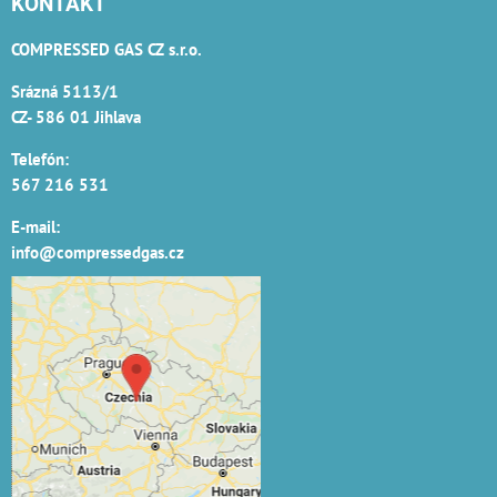
KONTAKT
COMPRESSED GAS CZ s.r.o.
Srázná 5113/1
CZ- 586 01 Jihlava
Telefón:
567 216 531
E-mail:
info@compressedgas.cz
Externí obsah je
blokován Volbami
soukromí
Přejete si načíst externí
obsah?