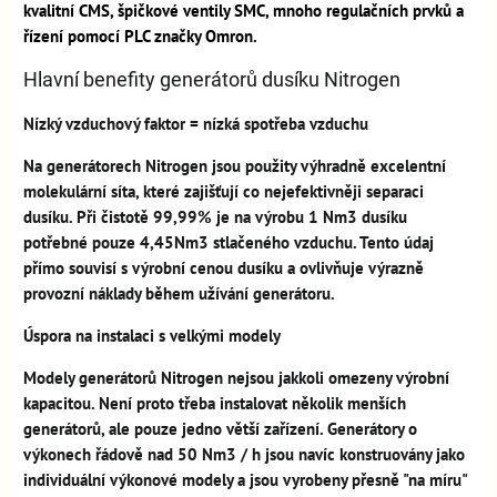
kvalitní CMS, špičkové ventily SMC, mnoho regulačních prvků a
řízení pomocí PLC značky Omron.
Hlavní benefity generátorů dusíku Nitrogen
Nízký vzduchový faktor = nízká spotřeba vzduchu
Na generátorech Nitrogen jsou použity výhradně excelentní
molekulární síta, které zajišťují co nejefektivněji separaci
dusíku. Při čistotě 99,99% je na výrobu 1 Nm3 dusíku
potřebné pouze 4,45Nm3 stlačeného vzduchu. Tento údaj
přímo souvisí s výrobní cenou dusíku a ovlivňuje výrazně
provozní náklady během užívání generátoru.
Úspora na instalaci s velkými modely
Modely generátorů Nitrogen nejsou jakkoli omezeny výrobní
kapacitou. Není proto třeba instalovat několik menších
generátorů, ale pouze jedno větší zařízení. Generátory o
výkonech řádově nad 50 Nm3 / h jsou navíc konstruovány jako
individuální výkonové modely a jsou vyrobeny přesně "na míru"