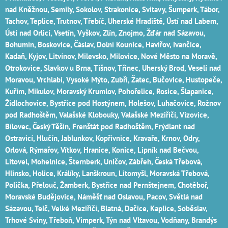
nad Kněžnou, Semily‎, Sokolov‎, Strakonice, Svitavy, Šumperk, Tábor,
Tachov, Teplice, Trutnov‎, Třebíč, Uherské Hradiště, Ústí nad Labem‎,
Ústí nad Orlicí‎, Vsetín, Vyškov, Zlín, Znojmo, Žďár nad Sázavou,
Bohumín, Boskovice‎, Čáslav‎, Dolní Kounice‎, Havířov‎, Ivančice‎,
Kadaň, Kyjov, Litvínov‎, Milevsko‎, Milovice‎, Nové Město na Moravě‎,
Otrokovice‎‎, Slavkov u Brna‎, Tišnov‎, Třinec‎, Uherský Brod‎, Veselí nad
Moravou‎, Vrchlabí‎, Vysoké Mýto‎, Zubří‎, Žatec‎, Bučovice, Hustopeče,
Kuřim, Mikulov, Moravský Krumlov, Pohořelice, Rosice, Šlapanice,
Židlochovice, Bystřice pod Hostýnem, Holešov, Luhačovice, Rožnov
pod Radhoštěm, Valašské Klobouky, Valašské Meziříčí, Vizovice,
Bílovec, Český Těšín, Frenštát pod Radhoštěm, Frýdlant nad
Ostravicí, Hlučín, Jablunkov, Kopřivnice, Kravaře, Krnov, Odry,
Orlová, Rýmařov, Vítkov, Hranice, Konice, Lipník nad Bečvou,
Litovel, Mohelnice, Šternberk, Uničov, Zábřeh, Česká Třebová,
Hlinsko, Holice, Králíky, Lanškroun, Litomyšl, Moravská Třebová,
Polička, Přelouč, Žamberk, Bystřice nad Pernštejnem, Chotěboř,
Moravské Budějovice, Náměšť nad Oslavou, Pacov, Světlá nad
Sázavou, Telč, Velké Meziříčí, Blatná, Dačice, Kaplice, Soběslav,
Trhové Sviny, Třeboň, Vimperk, Týn nad Vltavou, Vodňany, Brandýs