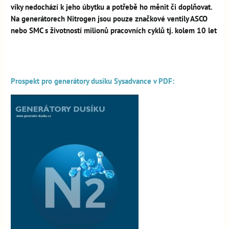
víky nedochází k jeho úbytku a potřebě ho měnit či doplňovat.
Na generátorech Nitrogen jsou pouze značkové ventily ASCO
nebo SMC s životností milionů pracovních cyklů tj. kolem 10 let
Prospekt pro generátory dusíku Sysadvance v PDF: