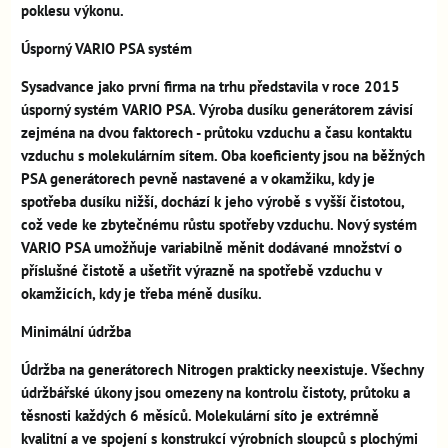
poklesu výkonu.
Úsporný VARIO PSA systém
Sysadvance jako první firma na trhu představila v roce 2015
úsporný systém VARIO PSA. Výroba dusíku generátorem závisí
zejména na dvou faktorech - průtoku vzduchu a času kontaktu
vzduchu s molekulárním sítem. Oba koeficienty jsou na běžných
PSA generátorech pevně nastavené a v okamžiku, kdy je
spotřeba dusíku nižší, dochází k jeho výrobě s vyšší čistotou,
což vede ke zbytečnému růstu spotřeby vzduchu. Nový systém
VARIO PSA umožňuje variabilně měnit dodávané množství o
příslušné čistotě a ušetřit výrazně na spotřebě vzduchu v
okamžicích, kdy je třeba méně dusíku.
Minimální údržba
Údržba na generátorech Nitrogen prakticky neexistuje. Všechny
údržbářské úkony jsou omezeny na kontrolu čistoty, průtoku a
těsnosti každých 6 měsíců. Molekulární síto je extrémně
kvalitní a ve spojení s konstrukcí výrobních sloupců s plochými