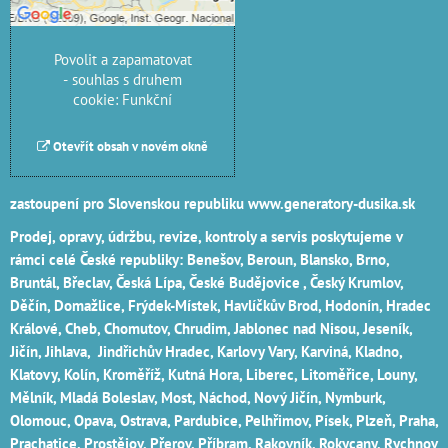
Povolit jednou
Povolit a zapamatovat
- souhlas s druhem
cookie: Funkční
Otevřít obsah v novém okně
zastoupení pro Slovenskou republiku
www.generatory-dusika.sk
Prodej, opravy, údržbu, revize, kontroly a servis poskytujeme v
rámci celé České republiky: Benešov, Beroun, Blansko, Brno,
Bruntál, Břeclav, Česká Lípa‎, České Budějovice‎ , Český Krumlov‎,
Děčín‎, Domažlice‎, Frýdek-Místek‎, Havlíčkův Brod‎, Hodonín, Hradec
Králové‎, Cheb‎, Chomutov‎, Chrudim‎, Jablonec nad Nisou‎, Jeseník‎,
Jičín‎,
Jihlava
, Jindřichův Hradec‎, Karlovy Vary‎, Karviná‎, Kladno‎,
Klatovy‎, Kolín‎, Kroměříž‎, Kutná Hora‎, Liberec‎, Litoměřice‎, Louny‎,
Mělník‎, Mladá Boleslav‎, Most‎, Náchod‎, Nový Jičín‎, Nymburk‎,
Olomouc‎, Opava, Ostrava‎, Pardubice‎, Pelhřimov‎, Písek‎‎, Plzeň‎‎‎, Praha‎,
Prachatice‎, Prostějov‎, Přerov‎, Příbram‎, Rakovník‎, Rokycany, Rychnov