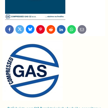
Bluesky
Twitter
Facebook
Pinterest
Reddit
LinkedIn
WhatsApp
E-
mail