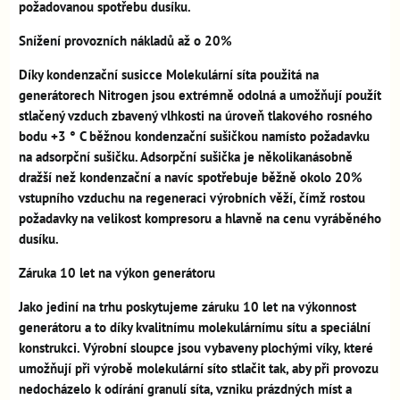
požadovanou spotřebu dusíku.
Snížení provozních nákladů až o 20%
Díky kondenzační susicce Molekulární síta použitá na
generátorech Nitrogen jsou extrémně odolná a umožňují použít
stlačený vzduch zbavený vlhkosti na úroveň tlakového rosného
bodu +3 ° C běžnou kondenzační sušičkou namísto požadavku
na adsorpční sušičku. Adsorpční sušička je několikanásobně
dražší než kondenzační a navíc spotřebuje běžně okolo 20%
vstupního vzduchu na regeneraci výrobních věží, čímž rostou
požadavky na velikost kompresoru a hlavně na cenu vyráběného
dusíku.
Záruka 10 let na výkon generátoru
Jako jediní na trhu poskytujeme záruku 10 let na výkonnost
generátoru a to díky kvalitnímu molekulárnímu sítu a speciální
konstrukci. Výrobní sloupce jsou vybaveny plochými víky, které
umožňují při výrobě molekulární síto stlačit tak, aby při provozu
nedocházelo k odírání granulí síta, vzniku prázdných míst a