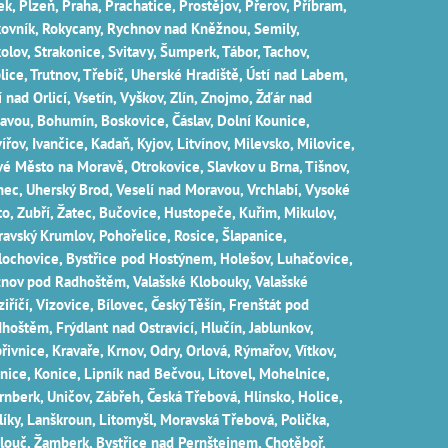
k‎‎, Plzeň‎‎‎, Praha‎, Prachatice‎, Prostějov‎, Přerov‎, Příbram‎,
ovník‎, Rokycany, Rychnov nad Kněžnou, Semily‎,
olov‎, Strakonice, Svitavy, Šumperk, Tábor, Tachov,
lice, Trutnov‎, Třebíč, Uherské Hradiště, Ústí nad Labem‎,
í nad Orlicí‎, Vsetín, Vyškov, Zlín, Znojmo, Žďár nad
avou, Bohumín, Boskovice‎, Čáslav‎, Dolní Kounice‎,
ířov‎, Ivančice‎, Kadaň, Kyjov, Litvínov‎, Milevsko‎, Milovice‎,
é Město na Moravě‎, Otrokovice‎‎, Slavkov u Brna‎, Tišnov‎,
nec‎, Uherský Brod‎, Veselí nad Moravou‎, Vrchlabí‎, Vysoké
o‎, Zubří‎, Žatec‎, Bučovice, Hustopeče, Kuřim, Mikulov,
avský Krumlov, Pohořelice, Rosice, Šlapanice,
lochovice, Bystřice pod Hostýnem, Holešov, Luhačovice,
nov pod Radhoštěm, Valašské Klobouky, Valašské
iříčí, Vizovice, Bílovec, Český Těšín, Frenštát pod
hoštěm, Frýdlant nad Ostravicí, Hlučín, Jablunkov,
řivnice, Kravaře, Krnov, Odry, Orlová, Rýmařov, Vítkov,
nice, Konice, Lipník nad Bečvou, Litovel, Mohelnice,
rnberk, Uničov, Zábřeh, Česká Třebová, Hlinsko, Holice,
líky, Lanškroun, Litomyšl, Moravská Třebová, Polička,
louč, Žamberk, Bystřice nad Pernštejnem, Chotěboř,