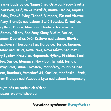
avské Budějovice, Náměšť nad Oslavou, Pacov, Světlá
 Sázavou, Telč, Velké Meziříčí, Blatná, Dačice, Kaplice,
ěslav, Trhové Sviny, Třeboň, Vimperk, Týn nad Vltavou,
ňany, Brandýs nad Labem-Stará Boleslav, Černošice,
ký Brod, Dobříš, Mnichovo Hradiště, Neratovice,
ěbrady, Říčany, Sedlčany, Slaný, Vlašim, Votice,
umov, Dobruška, Dvůr Králové nad Labem, Blovice,
ažďovice, Horšovský Týn, Hořovice, Hořice, Jaroměř,
telec nad Orlicí, Nová Paka, Nové Město nad Metují,
ý Bydžov, Kralovice, Nepomuk, Nýřany, Přeštice, Stod,
íbro, Sušice, Jilemnice, Nový Bor, Tanvald, Turnov,
ezný Brod, Bílina, Lovosice, Podbořany, Roudnice nad
em, Rumburk, Varnsdorf, Aš, Kraslice, Mariánské Lázně,
rov, Kralupy nad Vltavou a Lysá nad Labem
kompresory
dujte nás na sociálních sítích:
ds.eu
webmailshop.eu
Vytvořeno systémem:
ByznysWeb.cz