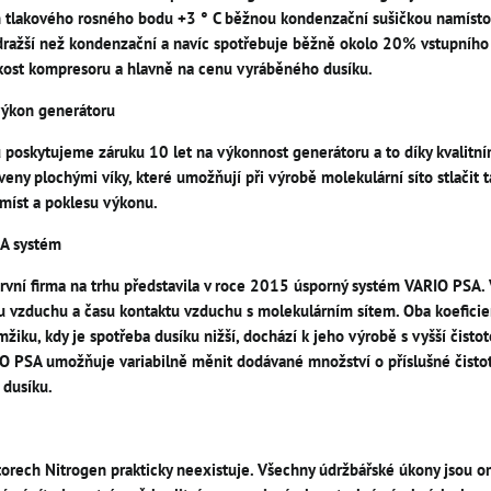
ň tlakového rosného bodu +3 ° C běžnou kondenzační sušičkou namísto 
ražší než kondenzační a navíc spotřebuje běžně okolo 20% vstupního 
kost kompresoru a hlavně na cenu vyráběného dusíku.
výkon generátoru
hu poskytujeme záruku 10 let na výkonnost generátoru a to díky kvalitní
eny plochými víky, které umožňují při výrobě molekulární síto stlačit ta
míst a poklesu výkonu.
A systém
rvní firma na trhu představila v roce 2015 úsporný systém VARIO PSA.
ku vzduchu a času kontaktu vzduchu s molekulárním sítem. Oba koefic
mžiku, kdy je spotřeba dusíku nižší, dochází k jeho výrobě s vyšší čis
 PSA umožňuje variabilně měnit dodávané množství o příslušné čistotě
 dusíku.
orech Nitrogen prakticky neexistuje. Všechny údržbářské úkony jsou om