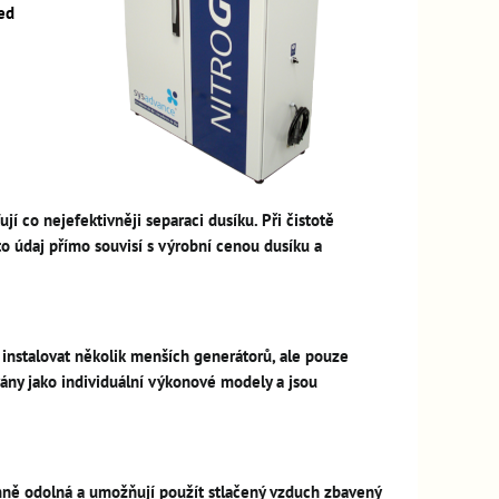
řed
í co nejefektivněji separaci dusíku. Při čistotě
údaj přímo souvisí s výrobní cenou dusíku a
instalovat několik menších generátorů, ale pouze
ány jako individuální výkonové modely a jsou
mně odolná a umožňují použít stlačený vzduch zbavený