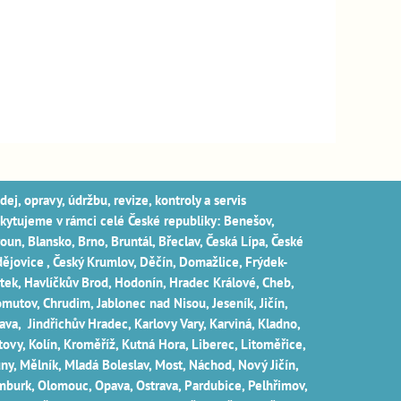
dej, opravy, údržbu, revize, kontroly a servis
kytujeme v rámci celé České republiky: Benešov,
oun, Blansko, Brno, Bruntál, Břeclav, Česká Lípa‎, České
ějovice‎ , Český Krumlov‎, Děčín‎, Domažlice‎, Frýdek-
tek‎, Havlíčkův Brod‎, Hodonín, Hradec Králové‎, Cheb‎,
mutov‎, Chrudim‎, Jablonec nad Nisou‎, Jeseník‎, Jičín‎,
lava
, Jindřichův Hradec‎, Karlovy Vary‎, Karviná‎, Kladno‎,
tovy‎, Kolín‎, Kroměříž‎, Kutná Hora‎, Liberec‎, Litoměřice‎,
ny‎, Mělník‎, Mladá Boleslav‎, Most‎, Náchod‎, Nový Jičín‎,
burk‎, Olomouc‎, Opava, Ostrava‎, Pardubice‎, Pelhřimov‎,