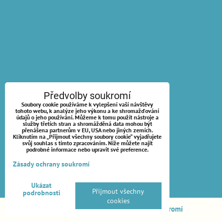
Předvolby soukromí
Soubory cookie používáme k vylepšení vaší návštěvy
tohoto webu, k analýze jeho výkonu a ke shromažďování
údajů o jeho používání. Můžeme k tomu použít nástroje a
služby třetích stran a shromážděná data mohou být
přenášena partnerům v EU, USA nebo jiných zemích.
Kliknutím na „Přijmout všechny soubory cookie“ vyjadřujete
svůj souhlas s tímto zpracováním. Níže můžete najít
podrobné informace nebo upravit své preference.
Zásady ochrany soukromí
Ukázat
Přijmout všechny
podrobnosti
cookies
Předvolby soukromí
Zásady ochrany soukromí