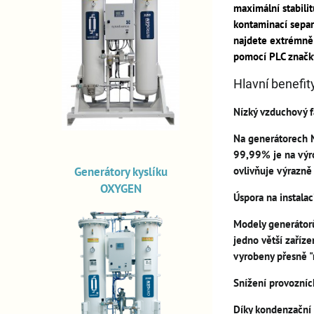
maximální stabili
kontaminací separa
najdete extrémně 
pomocí PLC značk
Hlavní benefit
Nízký vzduchový f
Na generátorech Ni
99,99% je na výr
ovlivňuje výrazně
Generátory kyslíku
OXYGEN
Úspora na instala
Modely generátorů
jedno větší zaříz
vyrobeny přesně "
Snížení provozní
Díky kondenzační 