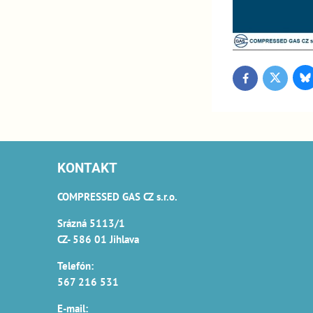
Bl
Twitter
Facebook
KONTAKT
COMPRESSED GAS CZ s.r.o.
Srázná 5113/1
CZ- 586 01 Jihlava
Telefón:
567 216 531
E-mail: