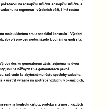
požadavku na adsorpční sušičku. Adsorpční sušička je
vzduchu na regeneraci výrobních věží, čímž rostou
mu molekulárnímu sítu a speciální konstrukci. Výrobní
k, aby při provozu nedocházelo k odírání granulí síta,
 Výroba dusíku generátorem závisí zejména na dvou
ienty jsou na běžných PSA generátorech pevně
totou, což vede ke zbytečnému růstu spotřeby vzduchu.
 a ušetřit výrazně na spotřebě vzduchu v okamžicích,
ezeny na kontrolu čistoty, průtoku a těsnosti každých