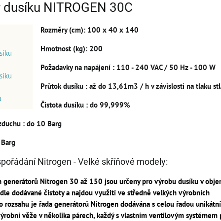
r dusíku NITROGEN 30C
Rozměry
(cm): 100 x 40 x 140
Hmotnost
(kg): 200
síku
Požadavky na napájení
: 110 - 240 VAC / 50 Hz - 100 W
síku
Průtok dusíku
: až do 13,61m3 / h v závislosti na tlaku 
u
Čistota dusíku
: do 99,999%
vzduchu
: do 10 Barg
 Barg
pořádání Nitrogen - Velké skříňové modely:
 generátorů Nitrogen 30 až 150 jsou určeny pro výrobu dusíku v obj
le dodávané čistoty a najdou využití ve středně velkých výrobních
to rozsahu je řada generátorů Nitrogen dodávána s celou řadou unikátn
výrobní věže v několika párech, každý s vlastním ventilovým systémem 