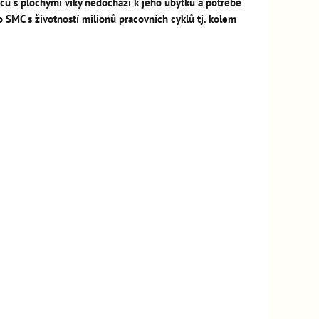
pců s plochými víky nedochází k jeho úbytku a potřebě
SMC s životností milionů pracovních cyklů tj. kolem