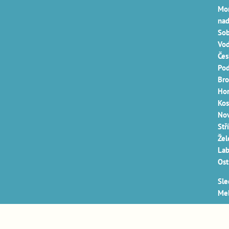
Mor
nad
Sob
Vod
Čes
Pod
Bro
Hor
Kos
Nov
Stř
Žel
Lab
Ost
Sle
Mel