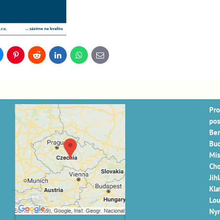
uesky
Pinterest
Reddit
LinkedIn
WhatsApp
E-
mail
Pro
pos
Externí obsah je
Ber
blokován Volbami
Bud
Mís
soukromí
Cho
Přejete si načíst externí
Jih
obsah?
Kla
Lou
Povolit jednou
Nym