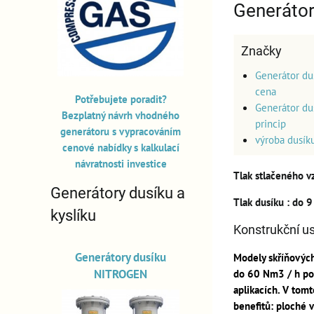
Generáto
Značky
Generátor du
cena
Potřebujete poradit?
Generátor du
Bezplatný návrh vhodného
princip
generátoru s vypracováním
výroba dusík
cenové nabídky s kalkulací
návratnosti investice
Tlak stlačeného 
Generátory dusíku a
Tlak dusíku
: do 9
kyslíku
Konstrukční us
Generátory dusíku
Modely skříňových
NITROGEN
do 60 Nm3 / h pod
aplikacích. V tom
benefitů: ploché 