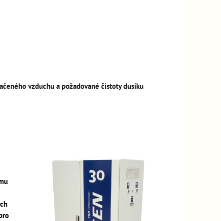
stlačeného vzduchu a požadované čistoty dusíku
emu
ích
pro