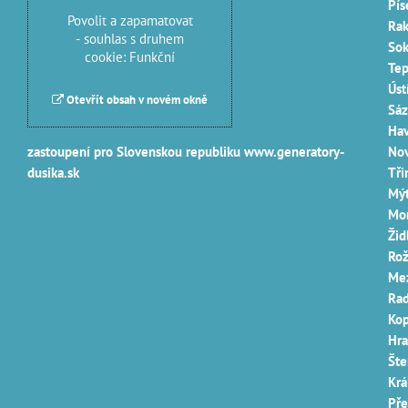
Píse
Povolit a zapamatovat
Rak
- souhlas s druhem
Sok
cookie: Funkční
Tep
Úst
Otevřít obsah v novém okně
Sáz
Hav
zastoupení pro Slovenskou republiku
www.generatory-
Nov
dusika.sk
Tři
Mýt
Mor
Žid
Rož
Mez
Rad
Kop
Hra
Šte
Krá
Pře