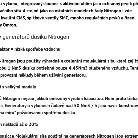
tu výkonu, integrovaný sloupec s aktivním uhlím jako ochranný prvek p
čního síta. A stejně jako na ostatních modelech řady Nitrogen i zde
kvalitní CMS, špičkové ventily SMC, mnoho regulačních prvků a řízení
y Omron.
y generátorů dusíku Nitrogen
aktor = nízká spotřeba vzduchu
trogen jsou použity výhradně excelentní molekulární síta, které zajišťuj
obu 1 Nm3 dusíku potřebné pouze 4,45Nm3 stlačeného vzduchu. Tento 
 provozní náklady během užívání generátoru.
ci s velkými modely
 Nitrogen nejsou jakkoli omezeny výrobní kapacitou. Není proto třeba 
ení. Generátory o výkonech řádově nad 50 Nm3 / h jsou navíc konstruov
na míru" požadovanou spotřebu dusíku.
ch nákladů až o 20%
susicce Molekulární síta použitá na generátorech Nitrogen jsou extré