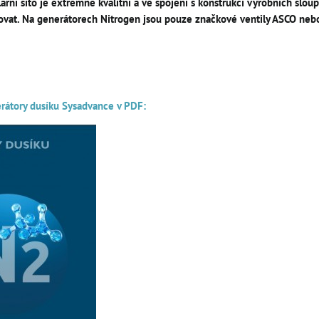
ární síto je extrémně kvalitní a ve spojení s konstrukcí výrobních slou
ovat. Na generátorech Nitrogen jsou pouze značkové ventily ASCO nebo 
rátory dusíku Sysadvance v PDF: