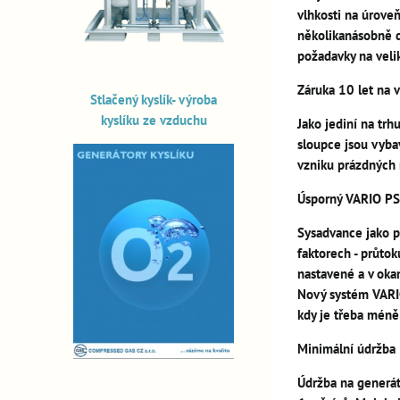
vlhkosti na úrove
několikanásobně d
požadavky na veli
Záruka 10 let na 
Stlačený kyslík- výroba
kyslíku ze vzduchu
Jako jediní na tr
sloupce jsou vybav
vzniku prázdných 
Úsporný VARIO PS
Sysadvance jako p
faktorech - průto
nastavené a v oka
Nový systém VARIO
kdy je třeba méně
Minimální údržba
Údržba na generát