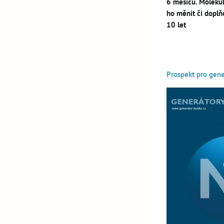
6 měsíců. Molekul
ho měnit či doplň
10 let
Prospekt pro gene