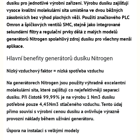
dusíku pro jednotlivé výrobní zařízení. Výrobu dusíku zajišťují
vysoce kvalitní molekulární síta umístěna ve dvou běžných
zásobnících bez výhod plochých věží. Použití značkového PLC
Omron a špičkových ventilů SMC, stejně jako integrované
sekundární filtry a regulační prvky dělá z malých modelů
generátorů Nitrogen spolehlivý zdroj dusíku pro všechny menší
aplikace.
Hlavní benefity generátorů dusíku Nitrogen
Nízký vzduchový faktor = nízká spotřeba vzduchu
Na generátorech Nitrogen jsou použity výhradně excelentní
molekulární síta, které zajišťují co nejefektivněji separaci
dusíku. Při čistotě 99,99% je na výrobu 1 Nm3 dusíku
potřebné pouze 4,45Nm3 stlačeného vzduchu. Tento údaj
přímo souvisí s výrobní cenou dusíku a ovlivňuje výrazně
provozní náklady během užívání generátoru.
Úspora na instalaci s velkými modely