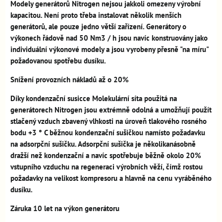
Modely generátorů Nitrogen nejsou jakkoli omezeny výrobní
kapacitou. Není proto třeba instalovat několik menších
generátorů, ale pouze jedno větší zařízení. Generátory o
výkonech řádově nad 50 Nm3 / h jsou navíc konstruovány jako
individuální výkonové modely a jsou vyrobeny přesně "na míru"
požadovanou spotřebu dusíku.
Snížení provozních nákladů až o 20%
Díky kondenzační susicce Molekulární síta použitá na
generátorech Nitrogen jsou extrémně odolná a umožňují použít
stlačený vzduch zbavený vlhkosti na úroveň tlakového rosného
bodu +3 ° C běžnou kondenzační sušičkou namísto požadavku
na adsorpční sušičku. Adsorpční sušička je několikanásobně
dražší než kondenzační a navíc spotřebuje běžně okolo 20%
vstupního vzduchu na regeneraci výrobních věží, čímž rostou
požadavky na velikost kompresoru a hlavně na cenu vyráběného
dusíku.
Záruka 10 let na výkon generátoru