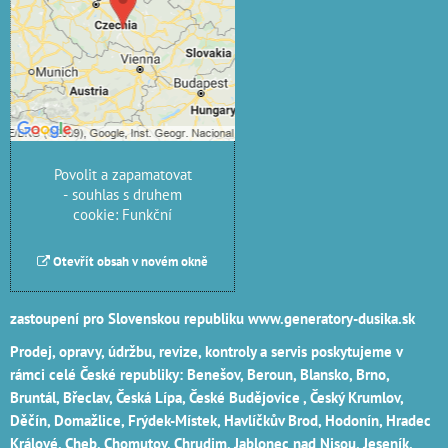
soukromí
Přejete si načíst externí
obsah?
Povolit jednou
Povolit a zapamatovat
- souhlas s druhem
cookie: Funkční
Otevřít obsah v novém okně
zastoupení pro Slovenskou republiku
www.generatory-dusika.sk
Prodej, opravy, údržbu, revize, kontroly a servis poskytujeme v
rámci celé České republiky: Benešov, Beroun, Blansko, Brno,
Bruntál, Břeclav, Česká Lípa‎, České Budějovice‎ , Český Krumlov‎,
Děčín‎, Domažlice‎, Frýdek-Místek‎, Havlíčkův Brod‎, Hodonín, Hradec
Králové‎, Cheb‎, Chomutov‎, Chrudim‎, Jablonec nad Nisou‎, Jeseník‎,