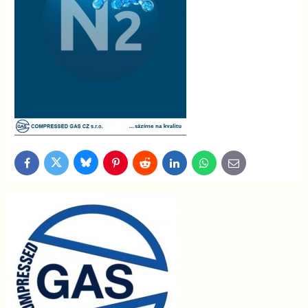
Bluesky
Twitter
Facebook
Pinterest
Reddit
LinkedIn
WhatsApp
E-
mail