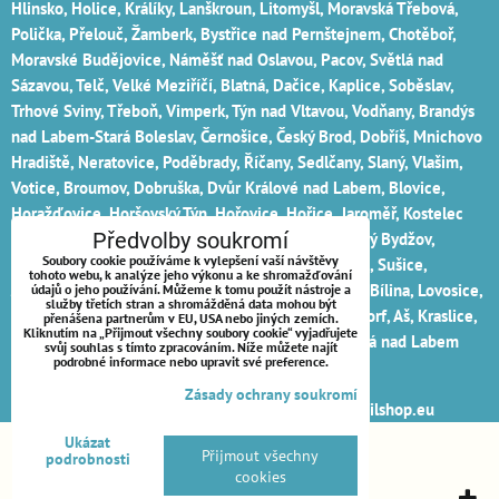
Hlinsko, Holice, Králíky, Lanškroun, Litomyšl, Moravská Třebová,
Polička, Přelouč, Žamberk, Bystřice nad Pernštejnem, Chotěboř,
Moravské Budějovice, Náměšť nad Oslavou, Pacov, Světlá nad
Sázavou, Telč, Velké Meziříčí, Blatná, Dačice, Kaplice, Soběslav,
Trhové Sviny, Třeboň, Vimperk, Týn nad Vltavou, Vodňany, Brandýs
nad Labem-Stará Boleslav, Černošice, Český Brod, Dobříš, Mnichovo
Hradiště, Neratovice, Poděbrady, Říčany, Sedlčany, Slaný, Vlašim,
Votice, Broumov, Dobruška, Dvůr Králové nad Labem, Blovice,
Horažďovice, Horšovský Týn, Hořovice, Hořice, Jaroměř, Kostelec
nad Orlicí, Nová Paka, Nové Město nad Metují, Nový Bydžov,
Předvolby soukromí
Soubory cookie používáme k vylepšení vaší návštěvy
Kralovice, Nepomuk, Nýřany, Přeštice, Stod, Stříbro, Sušice,
tohoto webu, k analýze jeho výkonu a ke shromažďování
Jilemnice, Nový Bor, Tanvald, Turnov, Železný Brod, Bílina, Lovosice,
údajů o jeho používání. Můžeme k tomu použít nástroje a
služby třetích stran a shromážděná data mohou být
Podbořany, Roudnice nad Labem, Rumburk, Varnsdorf, Aš, Kraslice,
přenášena partnerům v EU, USA nebo jiných zemích.
Kliknutím na „Přijmout všechny soubory cookie“ vyjadřujete
Mariánské Lázně, Ostrov, Kralupy nad Vltavou a Lysá nad Labem
svůj souhlas s tímto zpracováním. Níže můžete najít
podrobné informace nebo upravit své preference.
kompresory
Zásady ochrany soukromí
Sledujte nás na sociálních sítích:
Melds.eu
webmailshop.eu
Ukázat
Předvolby soukromí
Zásady ochrany soukromí
Přijmout všechny
podrobnosti
cookies