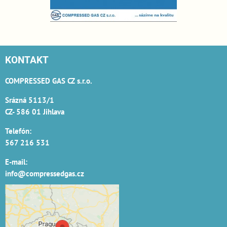
KONTAKT
COMPRESSED GAS CZ s.r.o.
Srázná 5113/1
CZ- 586 01 Jihlava
Telefón:
567 216 531
E-mail:
info@compressedgas.cz
Externí obsah je
blokován Volbami