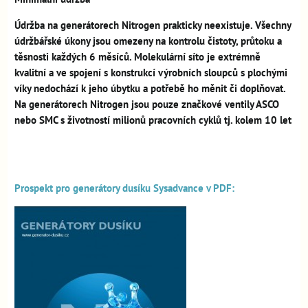
Údržba na generátorech Nitrogen prakticky neexistuje. Všechny
údržbářské úkony jsou omezeny na kontrolu čistoty, průtoku a
těsnosti každých 6 měsíců. Molekulární síto je extrémně
kvalitní a ve spojení s konstrukcí výrobních sloupců s plochými
víky nedochází k jeho úbytku a potřebě ho měnit či doplňovat.
Na generátorech Nitrogen jsou pouze značkové ventily ASCO
nebo SMC s životností milionů pracovních cyklů tj. kolem 10 let
Prospekt pro generátory dusíku Sysadvance v PDF: