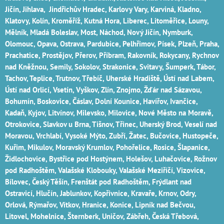
Jičín‎,
Jihlava
, Jindřichův Hradec‎, Karlovy Vary‎, Karviná‎, Kladno‎,
Klatovy‎, Kolín‎, Kroměříž‎, Kutná Hora‎, Liberec‎, Litoměřice‎, Louny‎,
Mělník‎, Mladá Boleslav‎, Most‎, Náchod‎, Nový Jičín‎, Nymburk‎,
Olomouc‎, Opava, Ostrava‎, Pardubice‎, Pelhřimov‎, Písek‎‎, Plzeň‎‎‎, Praha‎,
Prachatice‎, Prostějov‎, Přerov‎, Příbram‎, Rakovník‎, Rokycany, Rychnov
nad Kněžnou, Semily‎, Sokolov‎, Strakonice, Svitavy, Šumperk, Tábor,
Tachov, Teplice, Trutnov‎, Třebíč, Uherské Hradiště, Ústí nad Labem‎,
Ústí nad Orlicí‎, Vsetín, Vyškov, Zlín, Znojmo, Žďár nad Sázavou,
Bohumín, Boskovice‎, Čáslav‎, Dolní Kounice‎, Havířov‎, Ivančice‎,
Kadaň, Kyjov, Litvínov‎, Milevsko‎, Milovice‎, Nové Město na Moravě‎,
Otrokovice‎‎, Slavkov u Brna‎, Tišnov‎, Třinec‎, Uherský Brod‎, Veselí nad
Moravou‎, Vrchlabí‎, Vysoké Mýto‎, Zubří‎, Žatec‎, Bučovice, Hustopeče,
Kuřim, Mikulov, Moravský Krumlov, Pohořelice, Rosice, Šlapanice,
Židlochovice, Bystřice pod Hostýnem, Holešov, Luhačovice, Rožnov
pod Radhoštěm, Valašské Klobouky, Valašské Meziříčí, Vizovice,
Bílovec, Český Těšín, Frenštát pod Radhoštěm, Frýdlant nad
Ostravicí, Hlučín, Jablunkov, Kopřivnice, Kravaře, Krnov, Odry,
Orlová, Rýmařov, Vítkov, Hranice, Konice, Lipník nad Bečvou,
Litovel, Mohelnice, Šternberk, Uničov, Zábřeh, Česká Třebová,