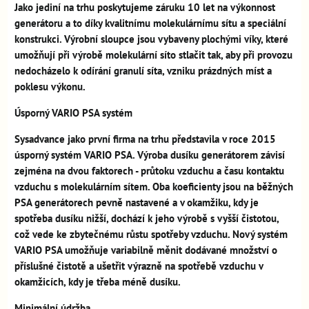
Jako jediní na trhu poskytujeme záruku 10 let na výkonnost
generátoru a to díky kvalitnímu molekulárnímu sítu a speciální
konstrukci. Výrobní sloupce jsou vybaveny plochými víky, které
umožňují při výrobě molekulární síto stlačit tak, aby při provozu
nedocházelo k odírání granulí síta, vzniku prázdných míst a
poklesu výkonu.
Úsporný VARIO PSA systém
Sysadvance jako první firma na trhu představila v roce 2015
úsporný systém VARIO PSA. Výroba dusíku generátorem závisí
zejména na dvou faktorech - průtoku vzduchu a času kontaktu
vzduchu s molekulárním sítem. Oba koeficienty jsou na běžných
PSA generátorech pevně nastavené a v okamžiku, kdy je
spotřeba dusíku nižší, dochází k jeho výrobě s vyšší čistotou,
což vede ke zbytečnému růstu spotřeby vzduchu. Nový systém
VARIO PSA umožňuje variabilně měnit dodávané množství o
příslušné čistotě a ušetřit výrazně na spotřebě vzduchu v
okamžicích, kdy je třeba méně dusíku.
Minimální údržba