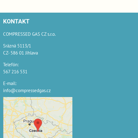
KONTAKT
COMPRESSED GAS CZ s.r.o.
Srázná 5113/1
CZ- 586 01 Jihlava
Telefón:
567 216 531
E-mail:
info@compressedgas.cz
Externí obsah je
blokován Volbami
soukromí