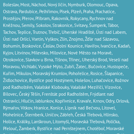
Boleslav‎, Most‎, Náchod‎, Nový Jičín‎, Nymburk‎, Olomouc‎, Opava,
Ostrava‎, Pardubice‎, Pelhřimov‎, Písek‎‎, Plzeň‎‎‎, Praha‎, Prachatice‎,
Prostějov‎, Přerov‎, Příbram‎, Rakovník‎, Rokycany, Rychnov nad
Kněžnou, Semily‎, Sokolov‎, Strakonice, Svitavy, Šumperk, Tábor,
Tachov, Teplice, Trutnov‎, Třebíč, Uherské Hradiště, Ústí nad Labem‎,
Ústí nad Orlicí‎, Vsetín, Vyškov, Zlín, Znojmo, Žďár nad Sázavou,
Bohumín, Boskovice‎, Čáslav‎, Dolní Kounice‎, Havířov‎, Ivančice‎, Kadaň,
Kyjov, Litvínov‎, Milevsko‎, Milovice‎, Nové Město na Moravě‎,
Otrokovice‎‎, Slavkov u Brna‎, Tišnov‎, Třinec‎, Uherský Brod‎, Veselí nad
Moravou‎, Vrchlabí‎, Vysoké Mýto‎, Zubří‎, Žatec‎, Bučovice, Hustopeče,
Kuřim, Mikulov, Moravský Krumlov, Pohořelice, Rosice, Šlapanice,
Židlochovice, Bystřice pod Hostýnem, Holešov, Luhačovice, Rožnov
pod Radhoštěm, Valašské Klobouky, Valašské Meziříčí, Vizovice,
Bílovec, Český Těšín, Frenštát pod Radhoštěm, Frýdlant nad
Ostravicí, Hlučín, Jablunkov, Kopřivnice, Kravaře, Krnov, Odry, Orlová,
Rýmařov, Vítkov, Hranice, Konice, Lipník nad Bečvou, Litovel,
Mohelnice, Šternberk, Uničov, Zábřeh, Česká Třebová, Hlinsko,
Holice, Králíky, Lanškroun, Litomyšl, Moravská Třebová, Polička,
Přelouč, Žamberk, Bystřice nad Pernštejnem, Chotěboř, Moravské