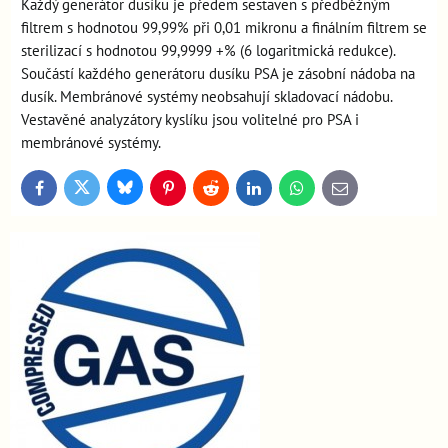
Každý generátor dusíku je předem sestaven s předběžným
filtrem s hodnotou 99,99% při 0,01 mikronu a finálním filtrem se
sterilizací s hodnotou 99,9999 +% (6 logaritmická redukce).
Součástí každého generátoru dusíku PSA je zásobní nádoba na
dusík. Membránové systémy neobsahují skladovací nádobu.
Vestavěné analyzátory kyslíku jsou volitelné pro PSA i
membránové systémy.
Bluesky
Twitter
Facebook
Pinterest
Reddit
LinkedIn
WhatsApp
E-
mail