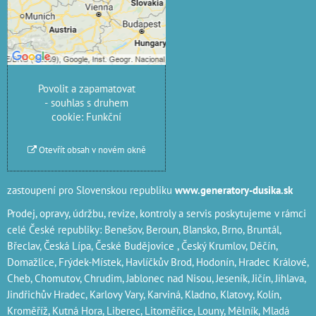
Přejete si načíst externí
obsah?
Povolit jednou
Povolit a zapamatovat
- souhlas s druhem
cookie: Funkční
Otevřít obsah v novém okně
zastoupení pro Slovenskou republiku
www.generatory-dusika.sk
Prodej, opravy, údržbu, revize, kontroly a servis poskytujeme v rámci
celé České republiky: Benešov, Beroun, Blansko, Brno, Bruntál,
Břeclav, Česká Lípa‎, České Budějovice‎ , Český Krumlov‎, Děčín‎,
Domažlice‎, Frýdek-Místek‎, Havlíčkův Brod‎, Hodonín, Hradec Králové‎,
Cheb‎, Chomutov‎, Chrudim‎, Jablonec nad Nisou‎, Jeseník‎, Jičín‎,
Jihlava
,
Jindřichův Hradec‎, Karlovy Vary‎, Karviná‎, Kladno‎, Klatovy‎, Kolín‎,
Kroměříž‎, Kutná Hora‎, Liberec‎, Litoměřice‎, Louny‎, Mělník‎, Mladá