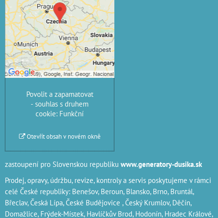
blokován Volbami
soukromí
Přejete si načíst externí
obsah?
Povolit jednou
Povolit a zapamatovat
- souhlas s druhem
cookie: Funkční
Otevřít obsah v novém okně
zastoupení pro Slovenskou republiku
www.generatory-dusika.sk
Prodej, opravy, údržbu, revize, kontroly a servis poskytujeme v rámci
celé České republiky: Benešov, Beroun, Blansko, Brno, Bruntál,
Břeclav, Česká Lípa‎, České Budějovice‎ , Český Krumlov‎, Děčín‎,
Domažlice‎, Frýdek-Místek‎, Havlíčkův Brod‎, Hodonín, Hradec Králové‎,