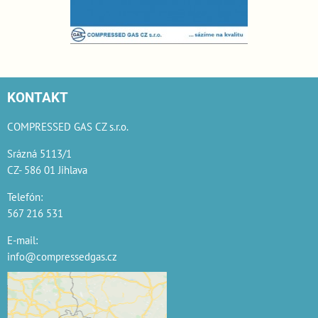
KONTAKT
COMPRESSED GAS CZ s.r.o.
Srázná 5113/1
CZ- 586 01 Jihlava
Telefón:
567 216 531
E-mail:
info@compressedgas.cz
Externí obsah je