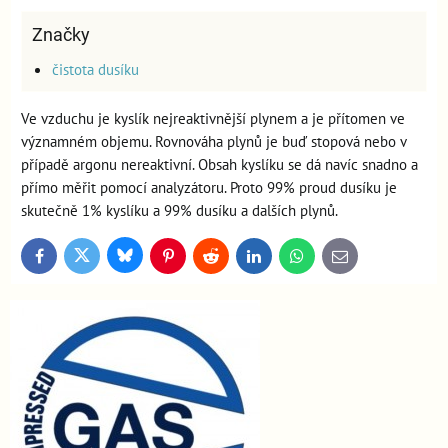
Značky
čistota dusíku
Ve vzduchu je kyslík nejreaktivnější plynem a je přítomen ve
významném objemu. Rovnováha plynů je buď stopová nebo v
případě argonu nereaktivní. Obsah kyslíku se dá navíc snadno a
přímo měřit pomocí analyzátoru. Proto 99% proud dusíku je
skutečně 1% kyslíku a 99% dusíku a dalších plynů.
Bluesky
Twitter
Facebook
Pinterest
Reddit
LinkedIn
WhatsApp
E-
mail