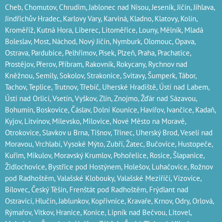
Cheb‎, Chomutov‎, Chrudim‎, Jablonec nad Nisou‎, Jeseník‎, Jičín‎,
Jihlava
,
Jindřichův Hradec‎, Karlovy Vary‎, Karviná‎, Kladno‎, Klatovy‎, Kolín‎,
Kroměříž‎, Kutná Hora‎, Liberec‎, Litoměřice‎, Louny‎, Mělník‎, Mladá
Boleslav‎, Most‎, Náchod‎, Nový Jičín‎, Nymburk‎, Olomouc‎, Opava,
Ostrava‎, Pardubice‎, Pelhřimov‎, Písek‎‎, Plzeň‎‎‎, Praha‎, Prachatice‎,
Prostějov‎, Přerov‎, Příbram‎, Rakovník‎, Rokycany, Rychnov nad
Kněžnou, Semily‎, Sokolov‎, Strakonice, Svitavy, Šumperk, Tábor,
Tachov, Teplice, Trutnov‎, Třebíč, Uherské Hradiště, Ústí nad Labem‎,
Ústí nad Orlicí‎, Vsetín, Vyškov, Zlín, Znojmo, Žďár nad Sázavou,
Bohumín, Boskovice‎, Čáslav‎, Dolní Kounice‎, Havířov‎, Ivančice‎, Kadaň,
Kyjov, Litvínov‎, Milevsko‎, Milovice‎, Nové Město na Moravě‎,
Otrokovice‎‎, Slavkov u Brna‎, Tišnov‎, Třinec‎, Uherský Brod‎, Veselí nad
Moravou‎, Vrchlabí‎, Vysoké Mýto‎, Zubří‎, Žatec‎, Bučovice, Hustopeče,
Kuřim, Mikulov, Moravský Krumlov, Pohořelice, Rosice, Šlapanice,
Židlochovice, Bystřice pod Hostýnem, Holešov, Luhačovice, Rožnov
pod Radhoštěm, Valašské Klobouky, Valašské Meziříčí, Vizovice,
Bílovec, Český Těšín, Frenštát pod Radhoštěm, Frýdlant nad
Ostravicí, Hlučín, Jablunkov, Kopřivnice, Kravaře, Krnov, Odry, Orlová,
Rýmařov, Vítkov, Hranice, Konice, Lipník nad Bečvou, Litovel,