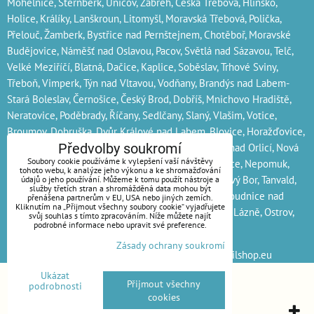
Mohelnice, Šternberk, Uničov, Zábřeh, Česká Třebová, Hlinsko,
Holice, Králíky, Lanškroun, Litomyšl, Moravská Třebová, Polička,
Přelouč, Žamberk, Bystřice nad Pernštejnem, Chotěboř, Moravské
Budějovice, Náměšť nad Oslavou, Pacov, Světlá nad Sázavou, Telč,
Velké Meziříčí, Blatná, Dačice, Kaplice, Soběslav, Trhové Sviny,
Třeboň, Vimperk, Týn nad Vltavou, Vodňany, Brandýs nad Labem-
Stará Boleslav, Černošice, Český Brod, Dobříš, Mnichovo Hradiště,
Neratovice, Poděbrady, Říčany, Sedlčany, Slaný, Vlašim, Votice,
Broumov, Dobruška, Dvůr Králové nad Labem, Blovice, Horažďovice,
Horšovský Týn, Hořovice, Hořice, Jaroměř, Kostelec nad Orlicí, Nová
Předvolby soukromí
Soubory cookie používáme k vylepšení vaší návštěvy
Paka, Nové Město nad Metují, Nový Bydžov, Kralovice, Nepomuk,
tohoto webu, k analýze jeho výkonu a ke shromažďování
Nýřany, Přeštice, Stod, Stříbro, Sušice, Jilemnice, Nový Bor, Tanvald,
údajů o jeho používání. Můžeme k tomu použít nástroje a
služby třetích stran a shromážděná data mohou být
Turnov, Železný Brod, Bílina, Lovosice, Podbořany, Roudnice nad
přenášena partnerům v EU, USA nebo jiných zemích.
Kliknutím na „Přijmout všechny soubory cookie“ vyjadřujete
Labem, Rumburk, Varnsdorf, Aš, Kraslice, Mariánské Lázně, Ostrov,
svůj souhlas s tímto zpracováním. Níže můžete najít
podrobné informace nebo upravit své preference.
Kralupy nad Vltavou a Lysá nad Labem
kompresory
Zásady ochrany soukromí
Sledujte nás na sociálních sítích:
Melds.eu
webmailshop.eu
Ukázat
Předvolby soukromí
Zásady ochrany soukromí
Přijmout všechny
podrobnosti
cookies
Vytvořeno systémem:
ByznysWeb.cz