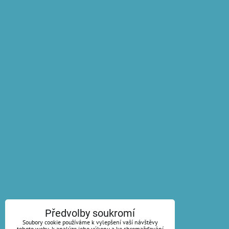
Předvolby soukromí
Soubory cookie používáme k vylepšení vaší návštěvy
tohoto webu, k analýze jeho výkonu a ke shromažďování