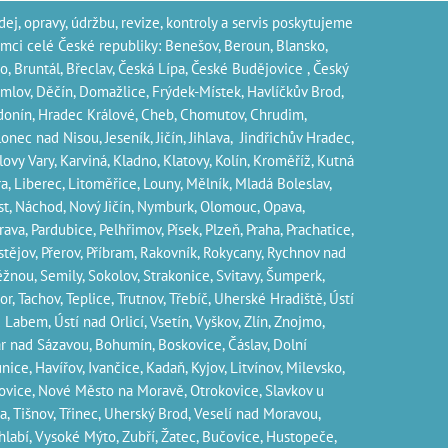
dej, opravy, údržbu, revize, kontroly a servis poskytujeme
ámci celé České republiky: Benešov, Beroun, Blansko,
o, Bruntál, Břeclav, Česká Lípa‎, České Budějovice‎ , Český
mlov‎, Děčín‎, Domažlice‎, Frýdek-Místek‎, Havlíčkův Brod‎,
onín, Hradec Králové‎, Cheb‎, Chomutov‎, Chrudim‎,
lonec nad Nisou‎, Jeseník‎, Jičín‎,
Jihlava
, Jindřichův Hradec‎,
lovy Vary‎, Karviná‎, Kladno‎, Klatovy‎, Kolín‎, Kroměříž‎, Kutná
a‎, Liberec‎, Litoměřice‎, Louny‎, Mělník‎, Mladá Boleslav‎,
t‎, Náchod‎, Nový Jičín‎, Nymburk‎, Olomouc‎, Opava,
ava‎, Pardubice‎, Pelhřimov‎, Písek‎‎, Plzeň‎‎‎, Praha‎, Prachatice‎,
stějov‎, Přerov‎, Příbram‎, Rakovník‎, Rokycany, Rychnov nad
žnou, Semily‎, Sokolov‎, Strakonice, Svitavy, Šumperk,
or, Tachov, Teplice, Trutnov‎, Třebíč, Uherské Hradiště, Ústí
 Labem‎, Ústí nad Orlicí‎, Vsetín, Vyškov, Zlín, Znojmo,
r nad Sázavou, Bohumín, Boskovice‎, Čáslav‎, Dolní
nice‎, Havířov‎, Ivančice‎, Kadaň, Kyjov, Litvínov‎, Milevsko‎,
ovice‎, Nové Město na Moravě‎, Otrokovice‎‎, Slavkov u
a‎, Tišnov‎, Třinec‎, Uherský Brod‎, Veselí nad Moravou‎,
hlabí‎, Vysoké Mýto‎, Zubří‎, Žatec‎, Bučovice, Hustopeče,