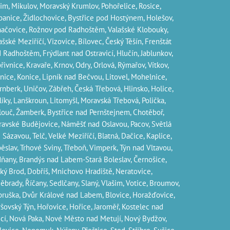
im, Mikulov, Moravský Krumlov, Pohořelice, Rosice,
panice, Židlochovice, Bystřice pod Hostýnem, Holešov,
ačovice, Rožnov pod Radhoštěm, Valašské Klobouky,
ašské Meziříčí, Vizovice, Bílovec, Český Těšín, Frenštát
 Radhoštěm, Frýdlant nad Ostravicí, Hlučín, Jablunkov,
řivnice, Kravaře, Krnov, Odry, Orlová, Rýmařov, Vítkov,
nice, Konice, Lipník nad Bečvou, Litovel, Mohelnice,
rnberk, Uničov, Zábřeh, Česká Třebová, Hlinsko, Holice,
líky, Lanškroun, Litomyšl, Moravská Třebová, Polička,
louč, Žamberk, Bystřice nad Pernštejnem, Chotěboř,
avské Budějovice, Náměšť nad Oslavou, Pacov, Světlá
 Sázavou, Telč, Velké Meziříčí, Blatná, Dačice, Kaplice,
ěslav, Trhové Sviny, Třeboň, Vimperk, Týn nad Vltavou,
ňany, Brandýs nad Labem-Stará Boleslav, Černošice,
ký Brod, Dobříš, Mnichovo Hradiště, Neratovice,
ěbrady, Říčany, Sedlčany, Slaný, Vlašim, Votice, Broumov,
ruška, Dvůr Králové nad Labem, Blovice, Horažďovice,
šovský Týn, Hořovice, Hořice, Jaroměř, Kostelec nad
icí, Nová Paka, Nové Město nad Metují, Nový Bydžov,