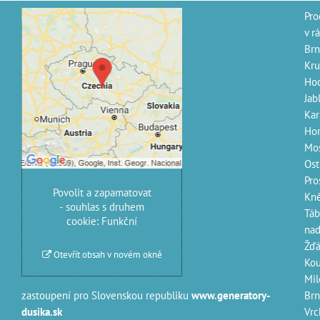
Pro
v r
Externí obsah je
Brn
blokován Volbami
Kru
Hod
soukromí
Jab
Přejete si načíst externí
Kar
obsah?
Hor
Mos
Povolit jednou
Ostr
Pro
Povolit a zapamatovat
Kně
- souhlas s druhem
Táb
cookie: Funkční
nad
Žďá
Otevřít obsah v novém okně
Kou
Mil
zastoupení pro Slovenskou republiku
www.generatory-
Brn
dusika.sk
Vrc