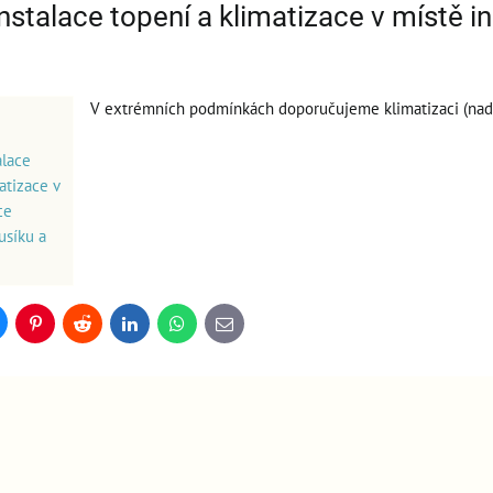
nstalace topení a klimatizace v místě i
V extrémních podmínkách doporučujeme klimatizaci (nad 5
alace
atizace v
ce
usíku a
uesky
Pinterest
Reddit
LinkedIn
WhatsApp
E-
mail