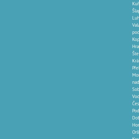
Kuř
Šla
Luh
Val
pod
Kop
Hra
Šte
Krá
Pře
Mor
nad
Sob
Vod
Čes
Pod
Dob
Hor
Orl