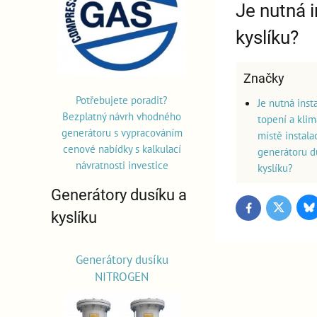
Je nutná i
kyslíku?
Značky
Potřebujete poradit?
Je nutná inst
Bezplatný návrh vhodného
topení a klim
generátoru s vypracováním
místě instala
cenové nabídky s kalkulací
generátoru d
návratnosti investice
kyslíku?
Generátory dusíku a
Bl
Twitter
Facebook
kyslíku
Generátory dusíku
NITROGEN